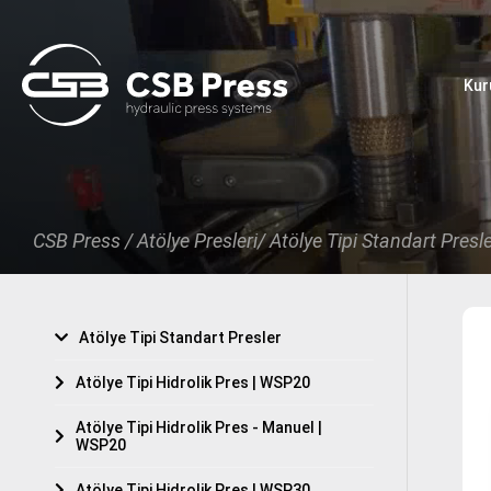
×
Kur
Anasayfa
Kurumsal
Ürünler
CSB Press /
Atölye Presleri/
Atölye Tipi Standart Presl
Teklif Al
Online Katalog
Atölye Tipi Standart Presler
Haberler
Atölye Tipi Hidrolik Pres | WSP20
İletişim
Atölye Tipi Hidrolik Pres - Manuel |
WSP20
Atölye Tipi Hidrolik Pres | WSP30