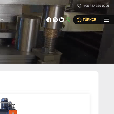
+90 332
330 0000
×
şim
TÜRKÇE
+90 (332) 330 00 00
info@csbpres.com