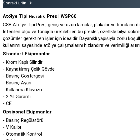
Sonraki Ürün
Atölye Tipi
Pres | WSP60
Hidrolik
CSB Atölye Tipi Pres, geniş ve uzun lamalar, plakalar ve boruların d
İstenilen ölçü ve tonajda üretilebilen bu presler, özellikle bilya sö
çözümler gerektiren işler için idealdir. Dayanıklı yapısıyla zorlu koş
kullanımı sayesinde atölye çalışmalarını hızlandırır ve verimliliği artırı
Standart Ekipmanlar
- Krom Kaplı Silindir
- Kaynatılmış Çelik Gövde
- Basınç Göstergesi
- Basınç Ayarı
- Kullanma Klavuzu
- 2 Yıl Garanti
- CE
Opsiyonel Ekipmanlar
- Basınç Regülatörü
- V Kalıbı
- Otomatik Kontrol