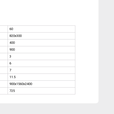
60
820x300
400
900
3
6
7
11.5
900x1560x2400
725