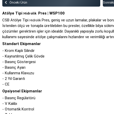
Önceki Ürün
Sonrak
Atölye Tipi
Pres | WSP100
Hidrolik
CSB Atölye Tipi
Pres, geniş ve uzun lamalar, plakalar ve bor
Hidrolik
İstenilen ölçü ve tonajda üretilebilen bu presler, özellikle bilya sö
çözümler gerektiren işler için idealdir. Dayanıklı yapısıyla zorlu koş
kullanımı sayesinde atölye çalışmalarını hızlandırır ve verimliliği artırı
Standart Ekipmanlar
- Krom Kaplı Silindir
- Kaynatılmış Çelik Gövde
- Basınç Göstergesi
- Basınç Ayarı
- Kullanma Klavuzu
- 2 Yıl Garanti
- CE
Opsiyonel Ekipmanlar
- Basınç Regülatörü
- V Kalıbı
- Otomatik Kontrol