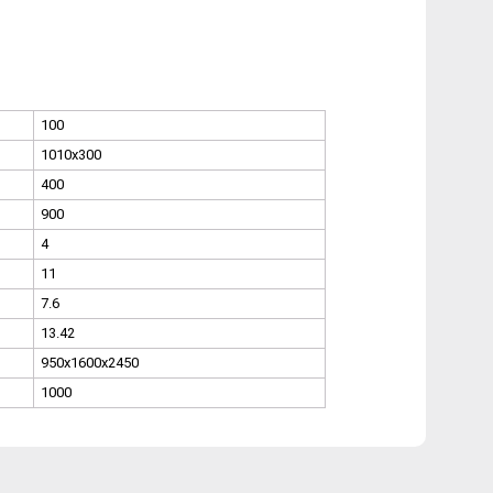
100
1010x300
400
900
4
11
7.6
13.42
950x1600x2450
1000