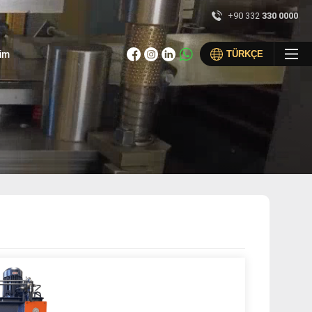
+90 332
330 0000
×
şim
TÜRKÇE
+90 (332) 330 00 00
info@csbpres.com