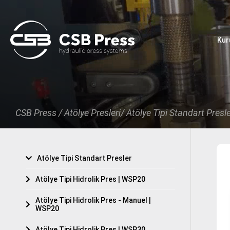
×
Kur
Anasayfa
Kurumsal
Ürünler
CSB Press /
Atölye Presleri/
Atölye Tipi Standart Presl
Teklif Al
Online Katalog
Atölye Tipi Standart Presler
Haberler
Atölye Tipi Hidrolik Pres | WSP20
İletişim
Atölye Tipi Hidrolik Pres - Manuel |
WSP20
Atölye Tipi Hidrolik Pres | WSP30