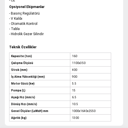
- CE
Opsiyonel Ekipmanlar
- Basınç Regülatörü
- V Kalıbı
- Otomatik Kontrol
- Tabla
- Hidrolik Gezer Silindir
Teknik Özellikler
Kapasite (ton)
160
Çalışma Ölçüsü
1100x350
Strok (mm)
400
İş Alma Yüksekliği (mm)
900
Motor Gücü (kw)
5.5
Pompa (L)
15
Aşağı Hız (mm/s)
6.5
Dönüş Hızı (mm/s)
10.5
Genel Ölçüler (LxWxH) mm
1000x1640x2550
Ağırlık (kg)
1300