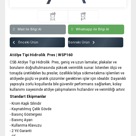
Atölye Tipi Hidrolik Pres | WSP180
Tüm hakkı saklıdır. Sitemizde kullanılan tüm içerik ve görseller
CSB Pres’e ait olup izinsiz kullanımı hukuki yaptırıma tabidir.
Atölye Tipi Hidrolik Pres | WSP200
Atölye Tipi Hidrolik Pres | WSP250
Mail ile Bilgi Al
Whatsapp ile Bilgi Al
Atölye Tipi Hidrolik Pres | WSP300
Önceki Ürün
Sonraki Ürün
Atölye Tipi Hidrolik Pres | WSP400
Atölye Tipi Hidrolik Pres | WSP500
Hidrolik
Atölye Tipi
Pres | WSP160
Hidrolik
CSB Atölye Tipi
Pres, geniş ve uzun lamalar, plakalar ve
boruların doğrultulmasında yüksek verimlilik sunar. İstenilen ölçü ve
tonajda üretilebilen bu presler, özellikle bilya sökme-takma işlemleri ve
atölyede güçlü ve pratik çözümler gerektiren işler için idealdir. Dayanıklı
yapısıyla zorlu koşullarda bile güvenilir performans sağlarken, kolay
kullanımı sayesinde atölye çalışmalarını hızlandırır ve verimliliği artırır.
Standart Ekipmanlar
- Krom Kaplı Silindir
- Kaynatılmış Çelik Gövde
- Basınç Göstergesi
- Basınç Ayarı
- Kullanma Klavuzu
- 2 Yıl Garanti