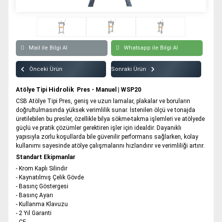
Atölye Tipi Hidrolik Pres | WSP180
Tüm hakkı saklıdır. Sitemizde kullanılan tüm içerik ve görseller
CSB Pres’e ait olup izinsiz kullanımı hukuki yaptırıma tabidir.
Atölye Tipi Hidrolik Pres | WSP200
Atölye Tipi Hidrolik Pres | WSP250
Mail ile Bilgi Al
Whatsapp ile Bilgi Al
Atölye Tipi Hidrolik Pres | WSP300
Önceki Ürün
Sonraki Ürün
Atölye Tipi Hidrolik Pres | WSP400
Atölye Tipi Hidrolik Pres | WSP500
Hidrolik
Atölye Tipi
Pres - Manuel | WSP20
CSB Atölye Tipi Pres, geniş ve uzun lamalar, plakalar ve boruların
doğrultulmasında yüksek verimlilik sunar. İstenilen ölçü ve tonajda
üretilebilen bu presler, özellikle bilya sökme-takma işlemleri ve atölyede
güçlü ve pratik çözümler gerektiren işler için idealdir. Dayanıklı
yapısıyla zorlu koşullarda bile güvenilir performans sağlarken, kolay
kullanımı sayesinde atölye çalışmalarını hızlandırır ve verimliliği artırır.
Standart Ekipmanlar
- Krom Kaplı Silindir
- Kaynatılmış Çelik Gövde
- Basınç Göstergesi
- Basınç Ayarı
- Kullanma Klavuzu
- 2 Yıl Garanti