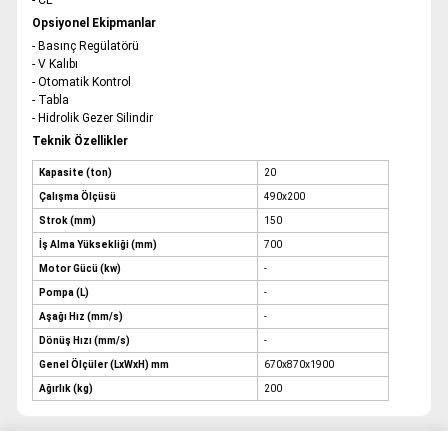
- CE
Opsiyonel Ekipmanlar
- Basınç Regülatörü
- V Kalıbı
- Otomatik Kontrol
- Tabla
- Hidrolik Gezer Silindir
Teknik Özellikler
Kapasite (ton)
20
Çalışma Ölçüsü
490x200
Strok (mm)
150
İş Alma Yüksekliği (mm)
700
Motor Gücü (kw)
-
Pompa (L)
-
Aşağı Hız (mm/s)
-
Dönüş Hızı (mm/s)
-
Genel Ölçüler (LxWxH) mm
670x870x1900
Ağırlık (kg)
200