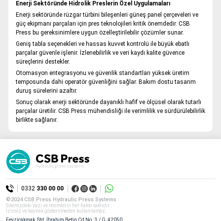
Enerji Sektöründe Hidrolik Preslerin Özel Uygulamaları
Tüm hakkı saklıdır. Sitemizde kullanılan tüm içerik ve görseller
Enerji sektöründe rüzgar türbini bileşenleri güneş panel çerçeveleri ve
CSB Pres’e ait olup izinsiz kullanımı hukuki yaptırıma tabidir.
güç ekipmanı parçaları için pres teknolojileri kritik önemdedir. CSB
Press bu gereksinimlere uygun özelleştirilebilir çözümler sunar.
Geniş tabla seçenekleri ve hassas kuvvet kontrolü ile büyük ebatlı
parçalar güvenle işlenir. İzlenebilirlik ve veri kaydı kalite güvence
süreçlerini destekler.
Otomasyon entegrasyonu ve güvenlik standartları yüksek üretim
temposunda dahi operatör güvenliğini sağlar. Bakım dostu tasarım
duruş sürelerini azaltır.
Sonuç olarak enerji sektöründe dayanıklı hafif ve ölçüsel olarak tutarlı
parçalar üretilir. CSB Press mühendisliği ile verimlilik ve sürdürülebilirlik
birlikte sağlanır.
0332
330 00 00
©2024 CSB Press Hydraulic Press Systems
Sitemizdeki yazı ve resimlerin her hakkı saklıdır.
İzinsiz ve kaynak gösterilmeden kullanılamaz.
Fevziçakmak, Şht. İbrahim Betin Cd No : 3 / G, 42050