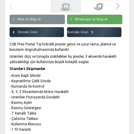
Modüler Su Deposu Delik Delme Presi
Tüm hakkı saklıdır. Sitemizde kullanılan tüm içerik ve görseller
CSB Pres’e ait olup izinsiz kullanımı hukuki yaptırıma tabidir.
Mail ile Bilgi Al
Whatsapp ile Bilgi Al
Önceki Ürün
Sonraki Ürün
CSB Pres Portal Tip hidrolik presler genis ve uzun lama, platine ve
borularin dogrultulmasinda kullanilir.
Istenilen ölçü ve tonajda üretilebilen bu presler, 3 eksende hareketli
çalisabildigi için kullaniciya büyük kolaylik saglar.
Standart Ekipmanlar
- Krom Kapli Silindir
- Kaynatilmis Çelik Gövde
- Kumanda ile Kontrol
- X, Y, Z Eksenlerinde Motor Hareketli
- Istenilen Pozisyonda Durabilir
- Basinç Ayari
- Basinç Göstergesi
- T Kanalli Tabla
- Çalisma Tablasi
- Kullanma Klavuzu
- 1 Yil Garanti