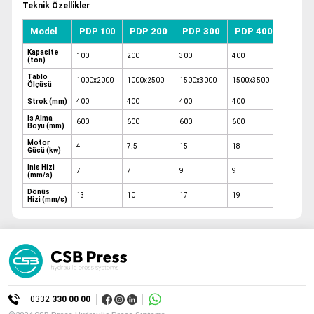
Teknik Özellikler
Model
PDP 100
PDP
200
PDP
300
PDP
400
Kapasite
100
200
300
400
(ton)
Tablo
1000x2000
1000x2500
1500x3000
1500x3500
Ölçüsü
Strok (mm)
400
400
400
400
Is Alma
600
600
600
600
Boyu (mm)
Motor
4
7.5
15
18
Gücü (kw)
Inis Hizi
7
7
9
9
(mm/s)
Dönüs
13
10
17
19
Hizi (mm/s)
0332
330 00 00